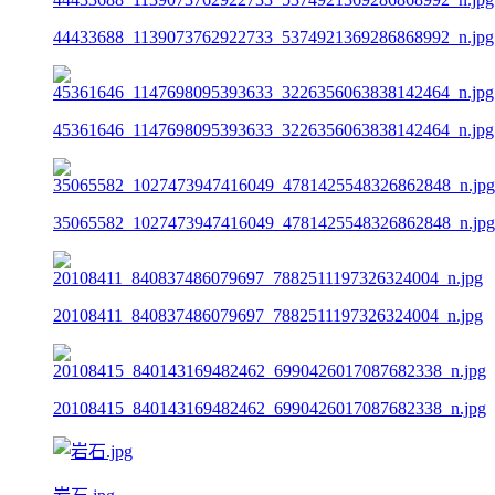
44433688_1139073762922733_5374921369286868992_n.jpg
45361646_1147698095393633_3226356063838142464_n.jpg
35065582_1027473947416049_4781425548326862848_n.jpg
20108411_840837486079697_7882511197326324004_n.jpg
20108415_840143169482462_6990426017087682338_n.jpg